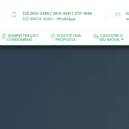
Lorem
(21) 2613-2366 / 2613-3241 / 2717-1644
f
(21) 99474-9260 - WhatsApp
a
ADMINISTRAÇÃO
SOLICITE UMA
CADASTRE O
CONDOMINIAL
PROPOSTA
SEU IMÓVEL